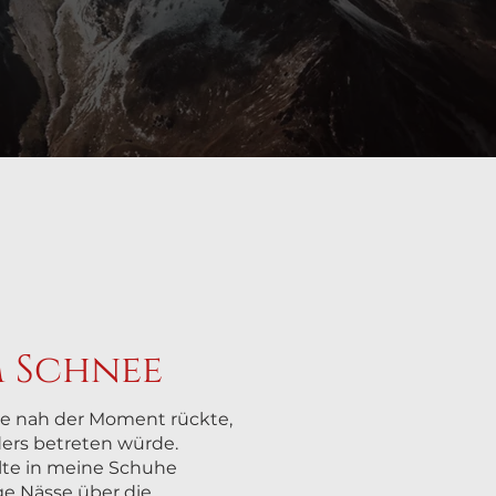
m Schnee
wie nah der Moment rückte,
ers betreten würde.
älte in meine Schuhe
ige Nässe über die