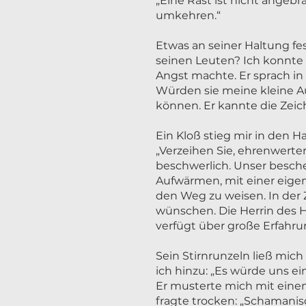
„Eine Rast ist nicht angeb
umkehren.“
Etwas an seiner Haltung fe
seinen Leuten? Ich konnte e
Angst machte. Er sprach in 
Würden sie meine kleine Au
können. Er kannte die Zeich
Ein Kloß stieg mir in den H
„Verzeihen Sie, ehrenwerte
beschwerlich. Unser besche
Aufwärmen, mit einer eige
den Weg zu weisen. In der 
wünschen. Die Herrin des H
verfügt über große Erfahru
Sein Stirnrunzeln ließ mic
ich hinzu: „Es würde uns ei
Er musterte mich mit einem
fragte trocken: „Schamani