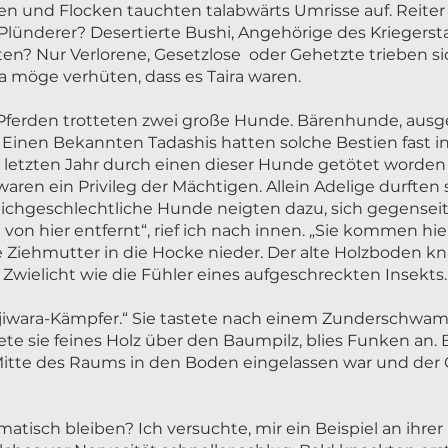
fen und Flocken tauchten talabwärts Umrisse auf. Reit
Plünderer? Desertierte Bushi, Angehörige des Kriegerst
en? Nur Verlorene, Gesetzlose oder Gehetzte trieben si
möge verhüten, dass es Taira waren.
erden trotteten zwei große Hunde. Bärenhunde, ausger
 Einen Bekannten Tadashis hatten solche Bestien fast in
letzten Jahr durch einen dieser Hunde getötet worden 
ren ein Privileg der Mächtigen. Allein Adelige durften 
ichgeschlechtliche Hunde neigten dazu, sich gegenseiti
von hier entfernt“, rief ich nach innen. „Sie kommen hi
 Ziehmutter in die Hocke nieder. Der alte Holzboden kn
wielicht wie die Fühler eines aufgeschreckten Insekts.
jiwara-Kämpfer.“ Sie tastete nach einem Zunderschwamm
te sie feines Holz über den Baumpilz, blies Funken an.
Mitte des Raums in den Boden eingelassen war und der 
matisch bleiben? Ich versuchte, mir ein Beispiel an ih