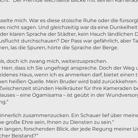
racht.“ Der Fremde wechselte Blicke mit seinen Kamerade
sselte mich. War es diese stoische Ruhe oder die fürso
s nicht sagen. Und gleichzeitig war da eine Dunkelheit 
der klaren Sprache der Städter, kein Hauch ländlichen D
sflucht durchschauen? Der Pass war gefährlich, aber Ta
en, las die Spuren, hörte die Sprache der Berge.
als, doch ich zwang mich, weiterzusprechen.
r Herr, dass ich Sie ungefragt anspreche. Doch der Weg
idenes Haus, wenn ich es anmerken darf, bietet einen 
nen heißen Quelle. Mein Bruder wird bald zurückkehren
Zwischenzeit stünden Heilkräuter für Ihre Kameraden be
auses – eine Ogamisama – ist geübt in der Wundversorgun
ng.“
h innerlich zusammenzucken. Ein Schauer lief über mein
ne große Ehre sein, Ihnen zu Diensten zu sein.“
 langen, forschenden Blick, der jede Regung meiner Un
scher Beistand?“