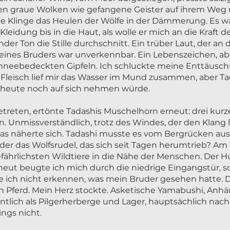
ten graue Wolken wie gefangene Geister auf ihrem Weg 
ne Klinge das Heulen der Wölfe in der Dämmerung. Es wa
leidung bis in die Haut, als wolle er mich an die Kraft d
ender Ton die Stille durchschnitt. Ein trüber Laut, der an 
ines Bruders war unverkennbar. Ein Lebenszeichen, abe
hneebedeckten Gipfeln. Ich schluckte meine Enttäuschu
leisch lief mir das Wasser im Mund zusammen, aber Tad
s heute noch auf sich nehmen würde.
treten, ertönte Tadashis Muschelhorn erneut: drei kurz
. Unmissverständlich, trotz des Windes, der den Klang l
was näherte sich. Tadashi musste es vom Bergrücken a
der das Wolfsrudel, das sich seit Tagen herumtrieb? A
fährlichsten Wildtiere in die Nähe der Menschen. Der Hu
eut beugte ich mich durch die niedrige Eingangstür, s
e ich nicht erkennen, was mein Bruder gesehen hatte. D
n Pferd. Mein Herz stockte. Asketische Yamabushi, Anh
tlich als Pilgerherberge und Lager, hauptsächlich nach 
ings nicht.