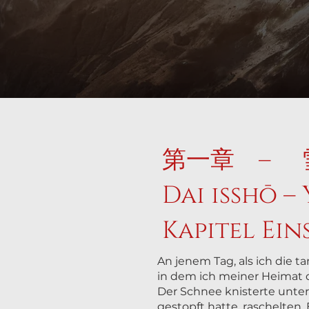
第一章 – 
Dai isshō –
Kapitel Ein
An jenem Tag, als ich die 
in dem ich meiner Heimat 
Der Schnee knisterte unter
gestopft hatte, raschelten.