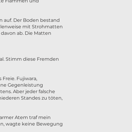
rste Flammen und
ln auf. Der Boden bestand
llenweise mit Strohmatten
 davon ab. Die Matten
ksal. Stimm diese Fremden
 Freie. Fujiwara,
ohne Gegenleistung
ens. Aber jeder falsche
 niederen Standes zu töten,
armer Atem traf mein
t an, wagte keine Bewegung