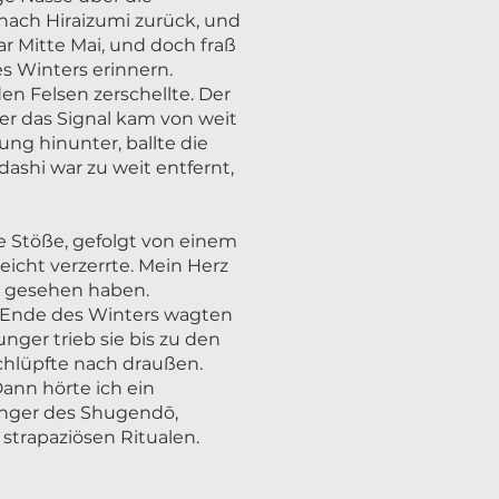
nach Hiraizumi zurück, und
r Mitte Mai, und doch fraß
es Winters erinnern.
den Felsen zerschellte. Der
r das Signal kam von weit
ng hinunter, ballte die
ashi war zu weit entfernt,
e Stöße, gefolgt von einem
eicht verzerrte. Mein Herz
us gesehen haben.
m Ende des Winters wagten
nger trieb sie bis zu den
chlüpfte nach draußen.
ann hörte ich ein
änger des Shugendō,
strapaziösen Ritualen.