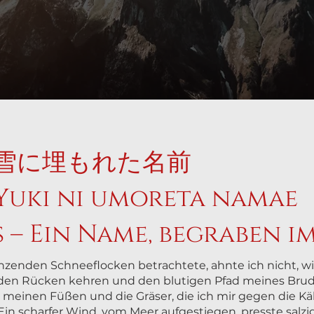
雪に埋もれた名前
 Yuki ni umoreta namae
s – Ein Name, begraben i
tanzenden Schneeflocken betrachtete, ahnte ich nicht, 
den Rücken kehren und den blutigen Pfad meines Brud
 meinen Füßen und die Gräser, die ich mir gegen die K
 Ein scharfer Wind, vom Meer aufgestiegen, presste salz