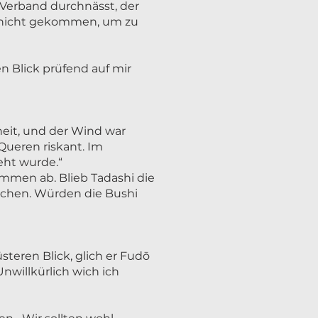
 Verband durchnässt, der
en nicht gekommen, um zu
n Blick prüfend auf mir
neit, und der Wind war
 Queren riskant. Im
eht wurde.“
ommen ab. Blieb Tadashi die
ichen. Würden die Bushi
teren Blick, glich er Fudō
willkürlich wich ich