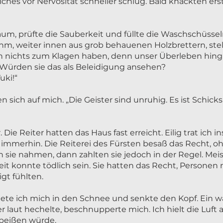
ches vor Nervosität schneller schlug. Bald knackten e
Raum, prüfte die Sauberkeit und füllte die Waschschüsse
hm, weiter innen aus grob behauenen Holzbrettern, ste
en nichts zum Klagen haben, denn unser Überleben hing
ürden sie das als Beleidigung ansehen?
uki!“
n sich auf mich. „Die Geister sind unruhig. Es ist Schic
ie Reiter hatten das Haus fast erreicht. Eilig trat ich ins
, immerhin. Die Reiterei des Fürsten besaß das Recht, 
sie nahmen, dann zahlten sie jedoch in der Regel. Meist
eit konnte tödlich sein. Sie hatten das Recht, Personen
gt fühlten.
te ich mich in den Schnee und senkte den Kopf. Ein w
er laut hechelte, beschnupperte mich. Ich hielt die Luf
ubeißen würde.