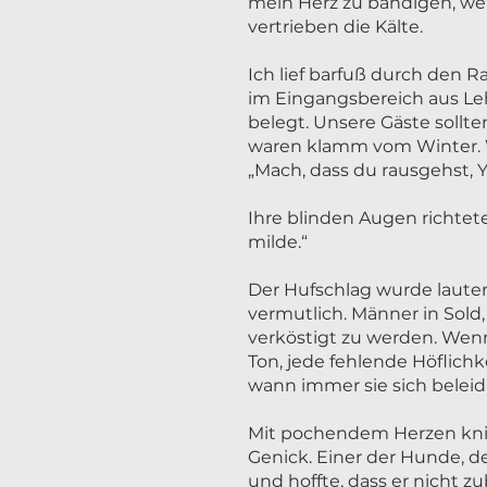
mein Herz zu bändigen, wel
vertrieben die Kälte.
Ich lief barfuß durch den 
im Eingangsbereich aus Le
belegt. Unsere Gäste sollt
waren klamm vom Winter. W
„Mach, dass du rausgehst, Y
Ihre blinden Augen richtete
milde.“
Der Hufschlag wurde lauter. D
vermutlich. Männer in Sold
verköstigt zu werden. Wenn 
Ton, jede fehlende Höflichk
wann immer sie sich beleidi
Mit pochendem Herzen knie
Genick. Einer der Hunde, d
und hoffte, dass er nicht z