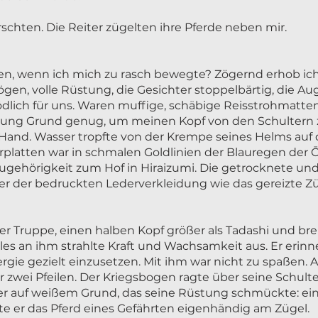
schten. Die Reiter zügelten ihre Pferde neben mir.
, wenn ich mich zu rasch bewegte? Zögernd erhob ich m
Bögen, volle Rüstung, die Gesichter stoppelbärtig, die 
dlich für uns. Waren muffige, schäbige Reisstrohmatten
erung Grund genug, um meinen Kopf von den Schultern 
 Hand. Wasser tropfte von der Krempe seines Helms auf
erplatten war in schmalen Goldlinien der Blauregen der
ugehörigkeit zum Hof in Hiraizumi. Die getrocknete und
er der bedruckten Lederverkleidung wie das gereizte Zü
er Truppe, einen halben Kopf größer als Tadashi und brei
les an ihm strahlte Kraft und Wachsamkeit aus. Er erinn
ergie gezielt einzusetzen. Mit ihm war nicht zu spaßen. 
 zwei Pfeilen. Der Kriegsbogen ragte über seine Schulte
r auf weißem Grund, das seine Rüstung schmückte: ein
e er das Pferd eines Gefährten eigenhändig am Zügel.