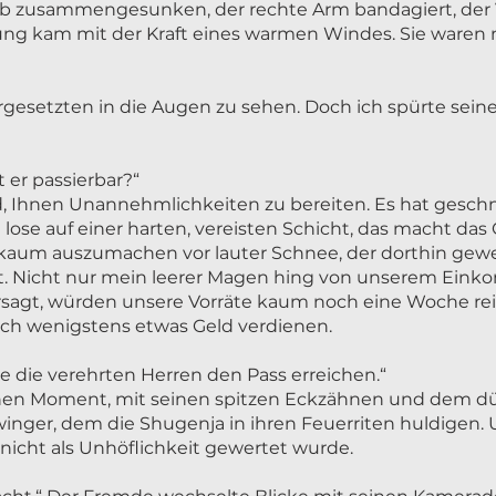
halb zusammengesunken, der rechte Arm bandagiert, der
erung kam mit der Kraft eines warmen Windes. Sie war
rgesetzten in die Augen zu sehen. Doch ich spürte seine
t er passierbar?“
leid, Ihnen Unannehmlichkeiten zu bereiten. Es hat gesch
 lose auf einer harten, vereisten Schicht, das macht das
kaum auszumachen vor lauter Schnee, der dorthin gew
st. Nicht nur mein leerer Magen hing von unserem Eink
ersagt, würden unsere Vorräte kaum noch eine Woche re
ich wenigstens etwas Geld verdienen.
e die verehrten Herren den Pass erreichen.“
 einen Moment, mit seinen spitzen Eckzähnen und dem düs
er, dem die Shugenja in ihren Feuerriten huldigen. Un
 nicht als Unhöflichkeit gewertet wurde.