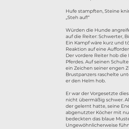
Hufe stampften, Steine knir
„Steh auf!“
Würden die Hunde angreifen
auf die Reiter: Schwerter, 
Ein Kampf wäre kurz und tö
Reaktion auf eine Aufford
Der vordere Reiter hob die
Pferdes. Auf seinen Schult
ein Zeichen seiner engen Z
Brustpanzers raschelte unt
er den Helm hob.
Er war der Vorgesetzte dies
nicht übermäßig schwer. Al
der gelernt hatte, seine En
abgenutzter Köcher mit nur
bedeckten das blaue Muste
Ungewöhnlicherweise führt