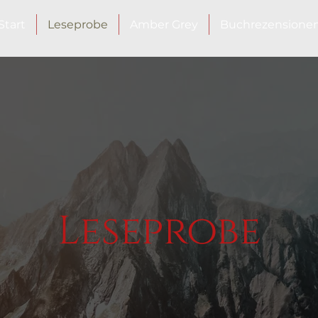
Start
Leseprobe
Amber Grey
Buchrezensione
Leseprobe